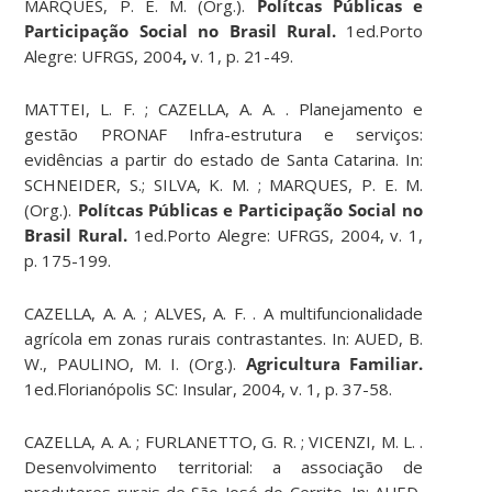
MARQUES, P. E. M. (Org.).
Polítcas Públicas e
Participação Social no Brasil Rural.
1ed.Porto
Alegre: UFRGS, 2004
,
v. 1, p. 21-49.
MATTEI, L. F. ; CAZELLA, A. A. . Planejamento e
gestão PRONAF Infra-estrutura e serviços:
evidências a partir do estado de Santa Catarina. In:
SCHNEIDER, S.; SILVA, K. M. ; MARQUES, P. E. M.
(Org.).
Polítcas Públicas e Participação Social no
Brasil Rural.
1ed.Porto Alegre: UFRGS, 2004, v. 1,
p. 175-199.
CAZELLA, A. A. ; ALVES, A. F. . A multifuncionalidade
agrícola em zonas rurais contrastantes. In: AUED, B.
W., PAULINO, M. I. (Org.).
Agricultura Familiar.
1ed.Florianópolis SC: Insular, 2004, v. 1, p. 37-58.
CAZELLA, A. A. ; FURLANETTO, G. R. ; VICENZI, M. L. .
Desenvolvimento territorial: a associação de
produtores rurais de São José do Cerrito. In: AUED,