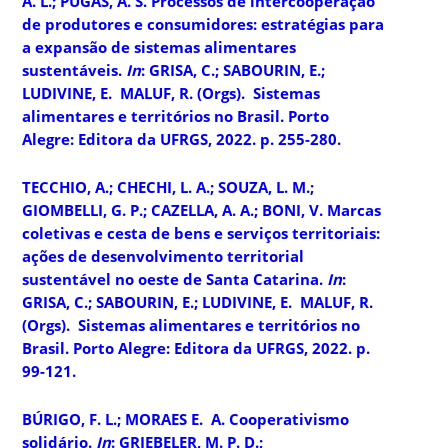
A. L.; PUGAS, A. S. Processos de intercooperação
de produtores e consumidores: estratégias para
a expansão de sistemas alimentares
sustentáveis.
In
: GRISA, C.; SABOURIN, E.;
LUDIVINE, E. MALUF, R. (Orgs).
Sistemas
alimentares e territórios no Brasil
. Porto
Alegre: Editora da UFRGS, 2022. p. 255-280.
TECCHIO, A.; CHECHI, L. A.; SOUZA, L. M.;
GIOMBELLI, G. P.; CAZELLA, A. A.; BONI, V. Marcas
coletivas e cesta de bens e serviços territoriais:
ações de desenvolvimento territorial
sustentável no oeste de Santa Catarina.
In
:
GRISA, C.; SABOURIN, E.; LUDIVINE, E. MALUF, R.
(Orgs).
Sistemas alimentares e territórios no
Brasil
. Porto Alegre: Editora da UFRGS, 2022. p.
99-121.
BÚRIGO, F. L.; MORAES E. A. Cooperativismo
solidário.
In
: GRIEBELER, M. P. D.;