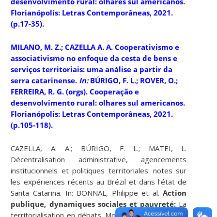
desenvolvimento rural
: olhares sul americanos.
Florianópolis: Letras Contemporâneas, 2021.
(p.17-35).
MILANO, M. Z.; CAZELLA A. A. Cooperativismo e
associativismo no enfoque da cesta de bens e
serviços territoriais: uma análise a partir da
serra catarinense.
In:
BÚRIGO, F. L.; ROVER, O.;
FERREIRA, R. G. (orgs).
Cooperação e
desenvolvimento rural
: olhares sul americanos.
Florianópolis: Letras Contemporâneas, 2021.
(p.105-118).
CAZELLA, A. A.; BÚRIGO, F. L.; MATEI, L.
Décentralisation administrative, agencements
institucionnels et politiques territoriales: notes sur
les expériences récents au Brézil et dans l’état de
Santa Catarina. In: BONNAL, Philippe et al.
Action
publique, dynamiques sociales et pauvreté:
La
territorialisation en débats. Montpellier: Pulm, 2019.