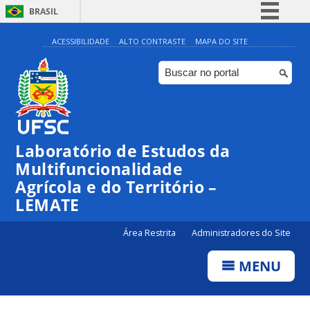
BRASIL
Simplifique!
ACESSIBILIDADE
ALTO CONTRASTE
MAPA DO SITE
Comunica BR
Participe
Acesso à informação
Legislação
Laboratório de Estudos da
Canais
Multifuncionalidade
Agrícola e do Território –
LEMATE
Área Restrita
Administradores do Site
MENU