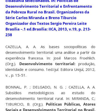
cidadania selecionados. In:
Políticas de
Desenvolvimento Territorial e Enfrentamento
da Pobreza Rural no Brasil
. Organizadores da
Série Carlos Miranda e Breno Tiburcio
Organizador dos Textos Sergio Pereira Leite
Brasília –.1 ed.Brasília: IICA, 2013, v.19, p. 213-
238
CAZELLA, A. A. As bases sociopolíticas do
desenvolvimento territorial: uma análise a partir da
experiência francesa. In: José Marcos Froehlich.
(Org.).
Desenvolvimento territorial:
produção,
identidade e consumo. 1ed.Ijuí: Editora Unijuí, 2012,
v. , p. 15-51.
BONNAL, P. ; DELGADO, N. G. ; CAZELLA, A. A.
Subsídios metodológicos ao estudo do
desenvolvimento territorial rural. In: MIRANDA, C.;
TIBURCIO, B. (Org.).
Políticas Públicas, Atores
Sociais e Desenvolvimento Territorial no Brasil.