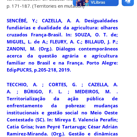
p. 171-187. (Territories en mutation)
SENCÉBÉ, Y.; CAZELLA, A. A. Desigualdades
fundiárias e dualidade da agricultura: olhares
cruzados França-Brasil. In: SOUZA, O. T. de;
MIGUEL, L. de A.; FLEURY, A. C.; BILLAUD, J. P.;
ZANONI, M. (Org.).
Diálogos contemporâneos
acerca da questão agrária e agricultura
familiar no Brasil e na França
. Porto Alegre:
EdipPUCRS, p.205-218, 2019.
TECCHIO, A. ; CORTES, G. ; CAZELLA, A.
A. ; BÚRIGO, F. L. ; MEDEIROS, M. .
Territorialização da ação pública de
enfrentamento da pobreza: mudanças
institucionais e gestão social no Meio Oeste
Contestado (SC). In: Mireya E. Valencia Perafin;
Catia Grisa; Ivan Peyré Tartaruga; César Adrián
Ramirez-Miranda. (Org.).
Gestão e dinâmicas