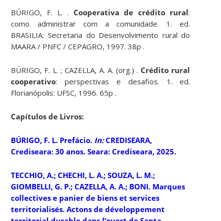
BÚRIGO, F. L. .
Cooperativa de crédito rural
:
como administrar com a comunidade. 1. ed.
BRASILIA: Secretaria do Desenvolvimento rural do
MAARA / PNFC / CEPAGRO, 1997. 38p .
BÚRIGO, F. L. ; CAZELLA, A. A. (org.) .
Crédito rural
cooperativo
: perspectivas e desafios. 1. ed.
Florianópolis: UFSC, 1996. 65p .
Capítulos de Livros:
BÚRIGO, F. L. Prefácio.
In:
CREDISEARA,
Crediseara: 30 anos. Seara: Crediseara, 2025.
TECCHIO, A.; CHECHI, L. A.; SOUZA, L. M.;
GIOMBELLI, G. P.; CAZELLA, A. A.; BONI. Marques
collectives e panier de biens et services
territorialisés. Actons de développement
territorial durable dans l’ouest de Santa