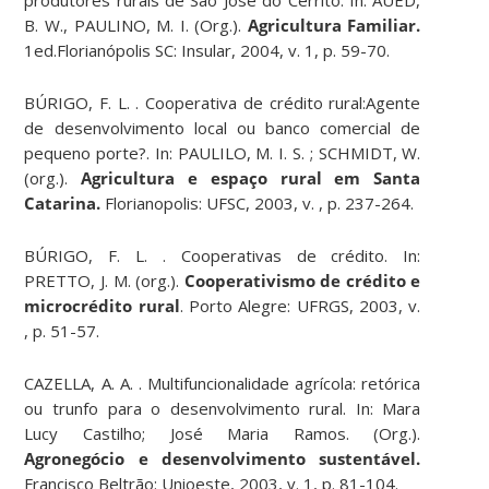
B. W., PAULINO, M. I. (Org.).
Agricultura Familiar.
1ed.Florianópolis SC: Insular, 2004, v. 1, p. 59-70.
BÚRIGO, F. L. . Cooperativa de crédito rural:Agente
de desenvolvimento local ou banco comercial de
pequeno porte?. In: PAULILO, M. I. S. ; SCHMIDT, W.
(org.).
Agricultura e espaço rural em Santa
Catarina.
Florianopolis: UFSC, 2003, v. , p. 237-264.
BÚRIGO, F. L. . Cooperativas de crédito. In:
PRETTO, J. M. (org.).
Cooperativismo de crédito e
microcrédito rural
. Porto Alegre: UFRGS, 2003, v.
, p. 51-57.
CAZELLA, A. A. . Multifuncionalidade agrícola: retórica
ou trunfo para o desenvolvimento rural. In: Mara
Lucy Castilho; José Maria Ramos. (Org.).
Agronegócio e desenvolvimento sustentável.
Francisco Beltrão: Unioeste, 2003, v. 1, p. 81-104.