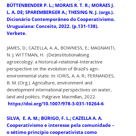
BÜTTENBENDER P. L.; MORAIS R. T. R.; MORAES J.
L. A. DE; SPAREMBERGER A.; THESING N. J. (orgs.).
Dicionário Contemporâneo do Cooperativismo.
Uruguaiana: Conceito, 2022. (p.131-138).
Verbete.
JAMES, D.; CAZELLA, A. A., BOWNESS, E.; MAGNANTI,
N. J. WITTMAN, H. (De)institutionalising
agroecology: a historical-relational-Interactive
perspective on the evolution of Brazil’s agri-
environmental state. In: IORIS, A. A. R.; FERNANDES,
B. M. (Org.). Agriculture, environment and
development international perspectives on water,
land and politics. Palgrave Macmillan, 2022.
https://doi.org/10.1007/978-3-031-10264-6
SILVA, E. A. M.; BÚRIGO, F. L.; CAZELLA A. A.
Cooperativismo e interesse pela comunidade –
o sétimo princípio cooperativista como