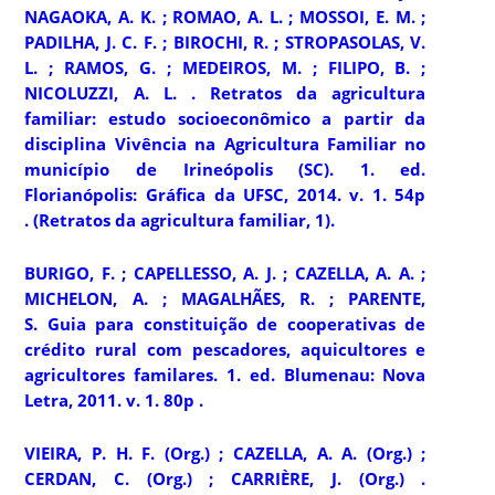
NAGAOKA, A. K. ; ROMAO, A. L. ; MOSSOI, E. M. ;
PADILHA, J. C. F. ; BIROCHI, R. ; STROPASOLAS, V.
L. ; RAMOS, G. ; MEDEIROS, M. ; FILIPO, B. ;
NICOLUZZI, A. L. .
Retratos da agricultura
familiar:
estudo socioeconômico a partir da
disciplina Vivência na Agricultura Familiar no
município de Irineópolis (SC). 1. ed.
Florianópolis: Gráfica da UFSC, 2014. v. 1. 54p
. (Retratos da agricultura familiar, 1).
BURIGO, F. ; CAPELLESSO, A. J. ; CAZELLA, A. A. ;
MICHELON, A. ; MAGALHÃES, R. ; PARENTE,
S.
Guia para constituição de cooperativas de
crédito rural com pescadores, aquicultores e
agricultores familares
. 1. ed. Blumenau: Nova
Letra, 2011. v. 1. 80p .
VIEIRA, P. H. F. (Org.) ; CAZELLA, A. A. (Org.) ;
CERDAN, C. (Org.) ; CARRIÈRE, J. (Org.) .