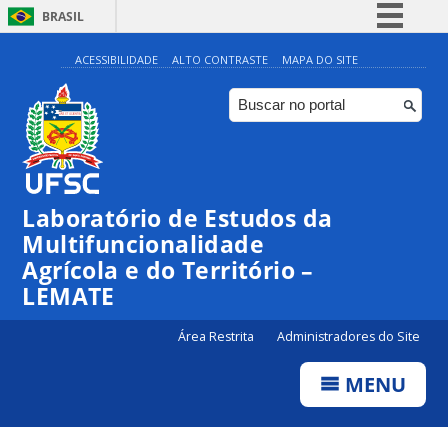
BRASIL
Simplifique!
ACESSIBILIDADE
ALTO CONTRASTE
MAPA DO SITE
Comunica BR
Participe
Acesso à informação
Legislação
Laboratório de Estudos da
Canais
Multifuncionalidade
Agrícola e do Território –
LEMATE
Área Restrita
Administradores do Site
MENU