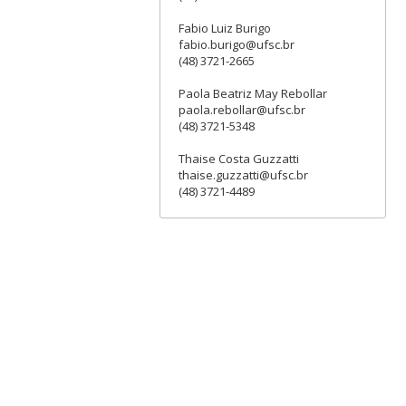
Fabio Luiz Burigo
fabio.burigo@ufsc.br
(48) 3721-2665
Paola Beatriz May Rebollar
paola.rebollar@ufsc.br
(48) 3721-5348
Thaise Costa Guzzatti
thaise.guzzatti@ufsc.br
(48) 3721-4489