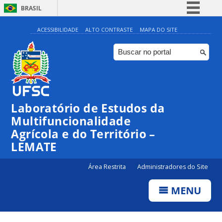
BRASIL
Simplifique!
ACESSIBILIDADE
ALTO CONTRASTE
MAPA DO SITE
Comunica BR
Participe
Acesso à informação
Legislação
Laboratório de Estudos da
Canais
Multifuncionalidade
Agrícola e do Território –
LEMATE
Área Restrita
Administradores do Site
MENU