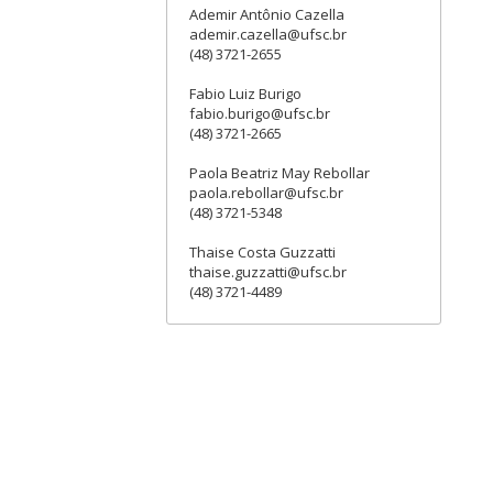
Ademir Antônio Cazella
ademir.cazella@ufsc.br
(48) 3721-2655
Fabio Luiz Burigo
fabio.burigo@ufsc.br
(48) 3721-2665
Paola Beatriz May Rebollar
paola.rebollar@ufsc.br
(48) 3721-5348
Thaise Costa Guzzatti
thaise.guzzatti@ufsc.br
(48) 3721-4489