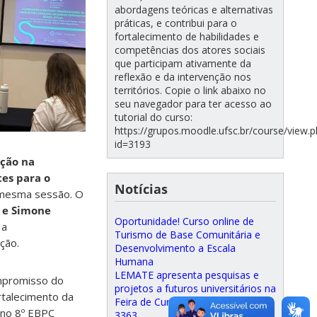
abordagens teóricas e alternativas
práticas, e contribui para o
fortalecimento de habilidades e
competências dos atores sociais
que participam ativamente da
reflexão e da intervenção nos
territórios. Copie o link abaixo no
seu navegador para ter acesso ao
tutorial do curso:
https://grupos.moodle.ufsc.br/course/view.
id=3193
ação na
tes para o
Notícias
mesma sessão. O
e
Simone
Oportunidade! Curso online de
 a
Turismo de Base Comunitária e
ção.
Desenvolvimento a Escala
Humana
LEMATE apresenta pesquisas e
ompromisso do
projetos a futuros universitários na
rtalecimento da
Feira de Cursos da UFSC
 no 8º EBPC
3363