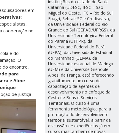
instituições do estado de Santa
Catarina (UDESC, IFSC – São
 Pesquisadores em
Miguel do Oeste, IFC – Rio do Sul,
perativas:
Epagri, Sebrae-SC e Crediseara),
especialistas,
da Universidade Federal do Rio
Grande do Sul (GEPAD/UFRGS), da
da cooperação no
Universidade Tecnológica Federal
do Paraná (UTFPR), da
Universidade Federal do Pará
(UFPA), da Universidade Estadual
cola e do
do Maranhão (UEMA), da
ramação. O
Universidade estadual de Maringá
o do encontro,
(UEM) e da Université Grenoble
dade para
Alpes, da França, está oferecendo
sera
e
Aline
gratuitamente um curso de
capacitação de agentes de
onique
desenvolvimento no enfoque da
oção de justiça
Cesta de Bens e Serviços
Territoriais. O curso é uma
ferramenta metodológica para a
promoção do desenvolvimento
territorial sustentável, a partir da
discussão de experiências já em
curso, mas também de novas