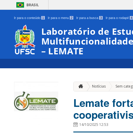
BRASIL
Ir para o conteúdo
1
Ir para o menu
2
Ir para a busca
3
Ir para o rodapé
4
Laboratório de Estu
Multifuncionalidade 
– LEMATE
Notícias
Sem categ
Lemate fort
cooperativi
14/10/2025 12:53