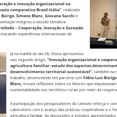
ração e inovação organizacional na
nsaio comparativo Brasil-Itália”
, realizado
z Búrigo
,
Simone Blanc
,
Giovana Sacchi
e
esentação integrou a sessão temática
rsidade – Cooperação, Inovação e Sucessão
estacando experiências internacionais de
Já na ma
nhã do dia 08, Eloiza apresentou
seu segundo artigo,
“Inovação organizacional e cooper
agricultura familiar: estudo dos aspectos determinan
desenvolvimento territorial sustentável”
, também na 
trabalho, desenvolvido em parceria com
Fábio Luiz Búrigo
Blanc
,
trouxe reflexões sobre os fatores que impulsionam
sustentabilidade nos territórios rurais por meio da coopera
A participação dos pesquisadores do Lemate reforça o c
Laboratório com o avanço das práticas cooperativas e o fo
agricultura familiar. As discussões e estudos apresentados