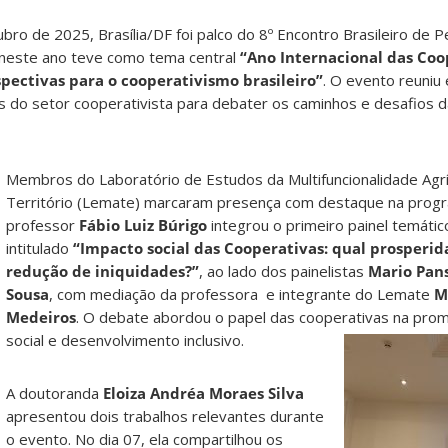
ubro de 2025, Brasília/DF foi palco do 8º Encontro Brasileiro de
 neste ano teve como tema central
“Ano Internacional das Coo
pectivas para o cooperativismo brasileiro”
. O evento reuniu 
 do setor cooperativista para debater os caminhos e desafios 
M
embros do Laboratório de Estudos da Multifuncionalidade Agrí
Território (Lemate) marcaram presença com destaque na prog
professor
Fábio Luiz Búrigo
integrou o primeiro painel temátic
intitulado
“Impacto social das Cooperativas: qual prosperi
redução de iniquidades?”
, ao lado dos painelistas
Mario Pan
Sousa
, com mediação da professora e integrante do Lemate
M
Medeiros
. O debate abordou o papel das cooperativas na prom
social e desenvolvimento inclusivo.
A doutoranda
Eloiza Andréa Moraes Silva
apresentou dois trabalhos relevantes durante
o evento. No dia 07, ela compartilhou os